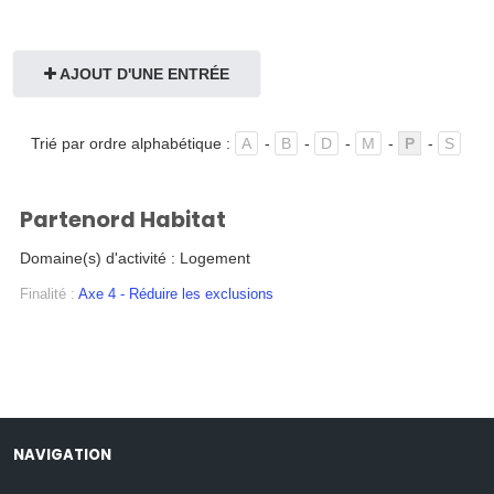
SUIVI
▼
AJOUT D'UNE ENTRÉE
DOSSIERS
Trié par ordre alphabétique :
A
-
B
-
D
-
M
-
P
-
S
ATELIERS
▼
Partenord Habitat
Domaine(s) d'activité : Logement
CONTRIBUEZ
Finalité :
Axe 4 - Réduire les exclusions
ANNUAIRE
CONTACT
NAVIGATION