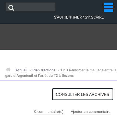
Aller
Recherche
au
contenu
/
S'AUTHENTIFIER
S'INSCRIRE
ACCUEIL
Accueil
»
Plan d'actions
»
1.2.3 Renforcer le maillage entre la
gare d’Argenteuil et l’arrêt du T2 à Bezons
ACTUALITÉS
CONSULTER LES ARCHIVES
PLAN D'ACTIONS
0
commentaire(s)
Ajouter un commentaire