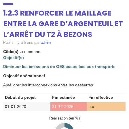
SUIVI
▼
1.2.3 RENFORCER LE MAILLAGE
ENTRE LA GARE D’ARGENTEUIL ET
DOSSIERS
L’ARRÊT DU T2 À BEZONS
Publié
il y a 5 ans
par
admin
ATELIERS
▼
Cible(s) :
commune
Objectif(s)
Diminuer les émissions de GES associées aux transports
CONTRIBUEZ
Objectif opérationnel
Améliorer les interconnexions entre les dessertes
ANNUAIRE
Début du projet
Fin estimée
Fin effective
01-01-2020
31-12-2025
n.c.
CONTACT
Réalisation (en %)