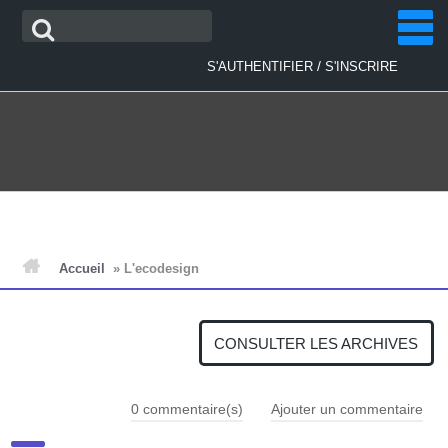
Aller
Recherche
au
contenu
/
S'AUTHENTIFIER
S'INSCRIRE
ACCUEIL
Accueil
»
L'ecodesign
ACTUALITÉS
CONSULTER LES ARCHIVES
PLAN D'ACTIONS
0
commentaire(s)
Ajouter un commentaire