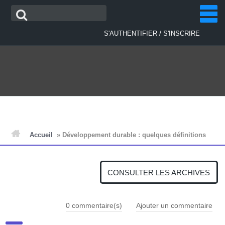
Aller
Recherche
au
contenu
/
S'AUTHENTIFIER
S'INSCRIRE
ACCUEIL
Accueil
»
Développement durable : quelques définitions
ACTUALITÉS
CONSULTER LES ARCHIVES
PLAN D'ACTIONS
0
commentaire(s)
Ajouter un commentaire