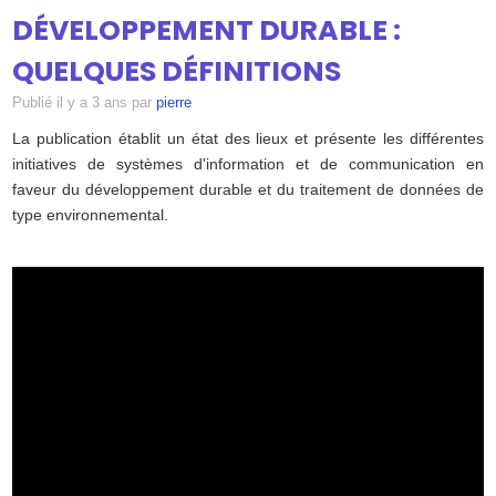
SUIVI
▼
DÉVELOPPEMENT DURABLE :
QUELQUES DÉFINITIONS
DOSSIERS
Publié
il y a 3 ans
par
pierre
La publication établit un état des lieux et présente les différentes
initiatives de systèmes d'information et de communication en
ATELIERS
▼
faveur du développement durable et du traitement de données de
type environnemental.
CONTRIBUEZ
ANNUAIRE
CONTACT