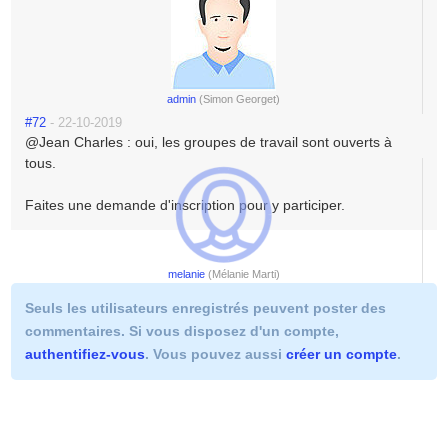
0
admin
admin
(Simon Georget)
(simon
1571757985
#72
- 22-10-2019
georget)
@Jean Charles : oui, les groupes de travail sont ouverts à
tous.
Faites une demande d'inscription pour y participer.
0
melanie
melanie
(Mélanie Marti)
(mélanie
1571758095
#74
- 22-10-2019
Seuls les utilisateurs enregistrés peuvent poster des
marti)
Enfin un véritable espace de participation citoyenne!
commentaires. Si vous disposez d'un compte,
0
authentifiez-vous
. Vous pouvez aussi
créer un compte
.