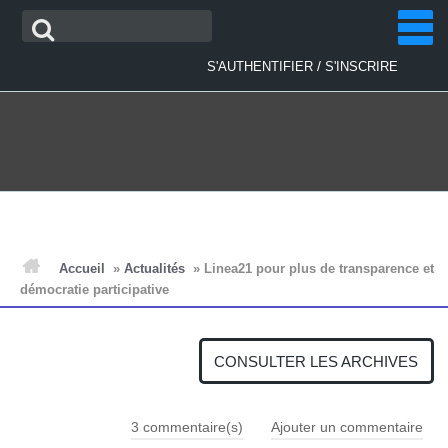
Aller
Recherche
au
contenu
/
S'AUTHENTIFIER
S'INSCRIRE
ACCUEIL
Accueil
»
Actualités
»
Linea21 pour plus de transparence et
démocratie participative
ACTUALITÉS
CONSULTER LES ARCHIVES
PLAN D'ACTIONS
3
commentaire(s)
Ajouter un commentaire