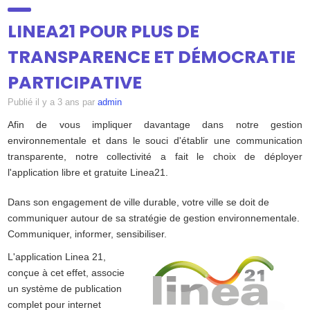
SUIVI
▼
LINEA21 POUR PLUS DE
TRANSPARENCE ET DÉMOCRATIE
DOSSIERS
PARTICIPATIVE
Publié
il y a 3 ans
par
admin
ATELIERS
▼
Afin de vous impliquer davantage dans notre gestion
environnementale et dans le souci d'établir une communication
transparente, notre collectivité a fait le choix de déployer
CONTRIBUEZ
l'application libre et gratuite Linea21.
Dans son engagement de ville durable, votre ville se doit de
ANNUAIRE
communiquer autour de sa stratégie de gestion environnementale.
Communiquer, informer, sensibiliser.
L'application Linea 21,
CONTACT
conçue à cet effet, associe
un système de publication
complet pour internet