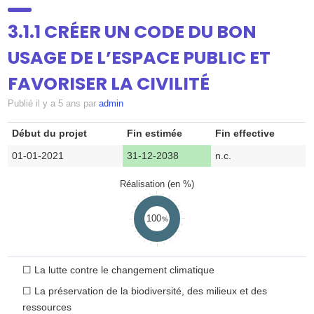
SUIVI
▼
3.1.1 CRÉER UN CODE DU BON
USAGE DE L’ESPACE PUBLIC ET
DOSSIERS
FAVORISER LA CIVILITÉ
Publié
il y a 5 ans
par
admin
ATELIERS
▼
Début du projet
Fin estimée
Fin effective
01-01-2021
31-12-2038
n.c.
CONTRIBUEZ
Réalisation (en %)
100
ANNUAIRE
☐
La lutte contre le changement climatique
CONTACT
☐
La préservation de la biodiversité, des milieux et des
ressources