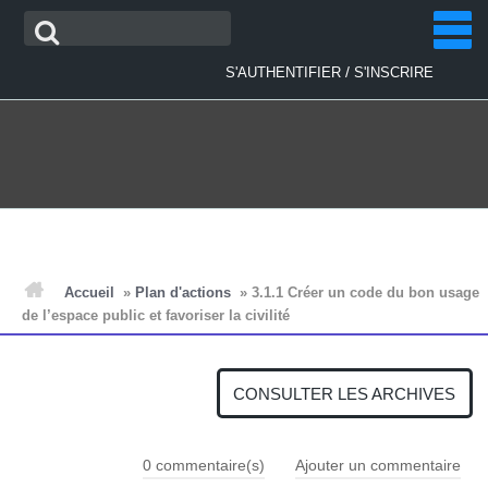
Aller
Recherche
au
contenu
/
S'AUTHENTIFIER
S'INSCRIRE
ACCUEIL
Accueil
»
Plan d'actions
»
3.1.1 Créer un code du bon usage
de l’espace public et favoriser la civilité
ACTUALITÉS
CONSULTER LES ARCHIVES
PLAN D'ACTIONS
0
commentaire(s)
Ajouter un commentaire