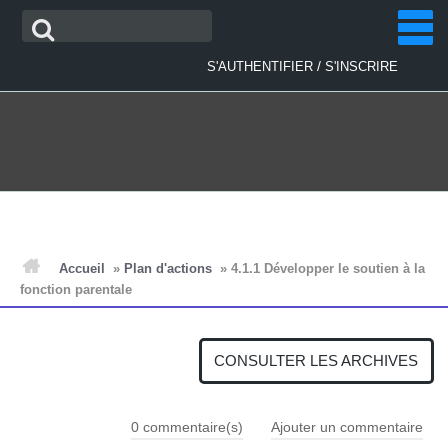
Aller
Recherche
au
contenu
/
S'AUTHENTIFIER
S'INSCRIRE
ACCUEIL
Accueil
»
Plan d'actions
»
4.1.1 Développer le soutien à la
fonction parentale
ACTUALITÉS
CONSULTER LES ARCHIVES
PLAN D'ACTIONS
0
commentaire(s)
Ajouter un commentaire