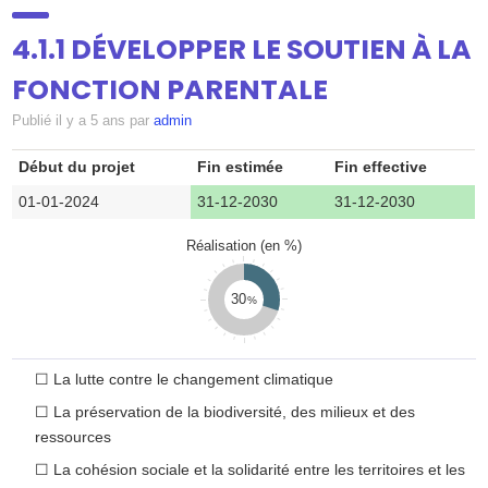
SUIVI
▼
4.1.1 DÉVELOPPER LE SOUTIEN À LA
FONCTION PARENTALE
DOSSIERS
Publié
il y a 5 ans
par
admin
Début du projet
Fin estimée
Fin effective
ATELIERS
▼
01-01-2024
31-12-2030
31-12-2030
Réalisation (en %)
CONTRIBUEZ
30
ANNUAIRE
☐
La lutte contre le changement climatique
☐
La préservation de la biodiversité, des milieux et des
CONTACT
ressources
☐
La cohésion sociale et la solidarité entre les territoires et les