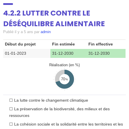
SUIVI
▼
4.2.2 LUTTER CONTRE LE
DÉSÉQUILIBRE ALIMENTAIRE
DOSSIERS
Publié
il y a 5 ans
par
admin
Début du projet
Fin estimée
Fin effective
ATELIERS
▼
01-01-2023
31-12-2030
31-12-2030
Réalisation (en %)
CONTRIBUEZ
70
ANNUAIRE
☐
La lutte contre le changement climatique
☐
La préservation de la biodiversité, des milieux et des
CONTACT
ressources
☐
La cohésion sociale et la solidarité entre les territoires et les