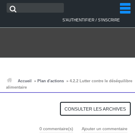
Aller
Recherche
au
contenu
/
S'AUTHENTIFIER
S'INSCRIRE
ACCUEIL
Accueil
»
Plan d'actions
»
4.2.2 Lutter contre le déséquilibre
alimentaire
ACTUALITÉS
CONSULTER LES ARCHIVES
PLAN D'ACTIONS
0
commentaire(s)
Ajouter un commentaire