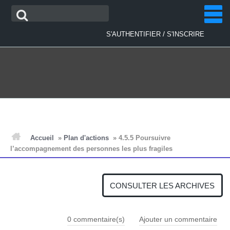
Aller
Recherche
au
contenu
/
S'AUTHENTIFIER
S'INSCRIRE
ACCUEIL
Accueil
»
Plan d'actions
»
4.5.5 Poursuivre
l’accompagnement des personnes les plus fragiles
ACTUALITÉS
CONSULTER LES ARCHIVES
PLAN D'ACTIONS
0
commentaire(s)
Ajouter un commentaire