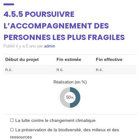
SUIVI
▼
4.5.5 POURSUIVRE
L’ACCOMPAGNEMENT DES
DOSSIERS
PERSONNES LES PLUS FRAGILES
Publié
il y a 5 ans
par
admin
ATELIERS
▼
Début du projet
Fin estimée
Fin effective
n.c.
n.c.
n.c.
CONTRIBUEZ
Réalisation (en %)
50
ANNUAIRE
☐
La lutte contre le changement climatique
CONTACT
☐
La préservation de la biodiversité, des milieux et des
ressources