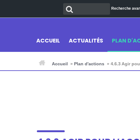
Aller
Recherche
Recherche ava
au
contenu
ACCUEIL
ACTUALITÉS
PLAN D'A
Accueil
»
Plan d'actions
»
4.6.3 Agir po