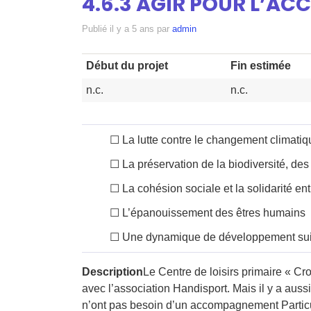
4.6.3 AGIR POUR L’AC
Publié
il y a 5 ans
par
admin
Début du projet
Fin estimée
n.c.
n.c.
☐
La lutte contre le changement climatiq
☐
La préservation de la biodiversité, des
☐
La cohésion sociale et la solidarité entr
☐
L’épanouissement des êtres humains
☐
Une dynamique de développement sui
Description
Le Centre de loisirs primaire « Cr
avec l’association Handisport. Mais il y a aus
n’ont pas besoin d’un accompagnement Particu