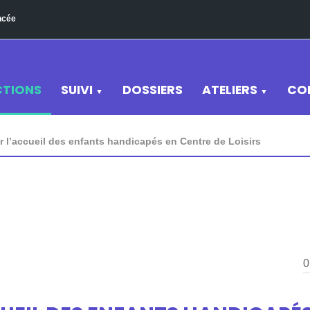
ncée
CTIONS
SUIVI
DOSSIERS
ATELIERS
CO
▼
▼
ur l’accueil des enfants handicapés en Centre de Loisirs
0