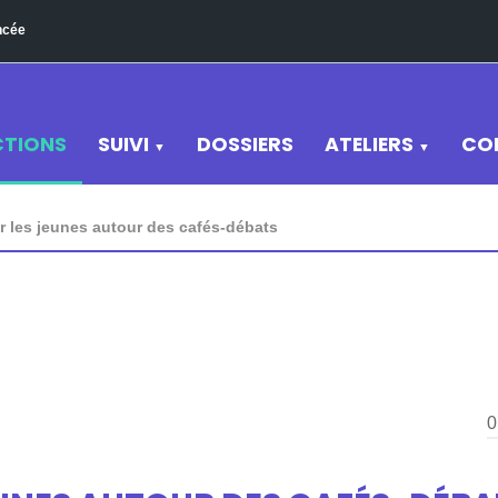
ncée
CTIONS
SUIVI
DOSSIERS
ATELIERS
CO
▼
▼
er les jeunes autour des cafés-débats
0