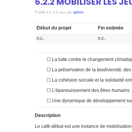
6.2.2 MOBILISER LES 
Publié
il y a 5 ans
par
admin
Début du projet
Fin estimée
n.c.
n.c.
☐
La lutte contre le changement climatiq
☐
La préservation de la biodiversité, des
☐
La cohésion sociale et la solidarité entr
☐
L’épanouissement des êtres humains
☐
Une dynamique de développement sui
Description
Le café-débat est une instance de mobilisation