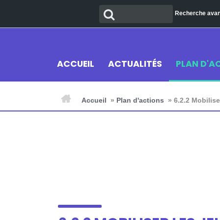
Aller
Recherche
Recherche ava
au
contenu
ACCUEIL
ACTUALITÉS
PLAN D'A
Accueil
»
Plan d'actions
»
6.2.2 Mobilis