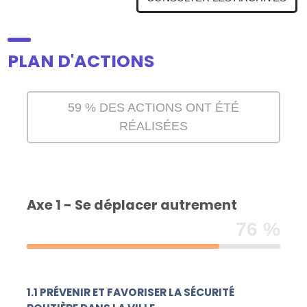
SUIVI
▼
PLAN D'ACTIONS
DOSSIERS
59
% DES ACTIONS ONT ÉTÉ
ATELIERS
▼
RÉALISÉES
CONTRIBUEZ
Axe 1 - Se déplacer autrement
ANNUAIRE
76 %
CONTACT
1.1 PRÉVENIR ET FAVORISER LA SÉCURITÉ