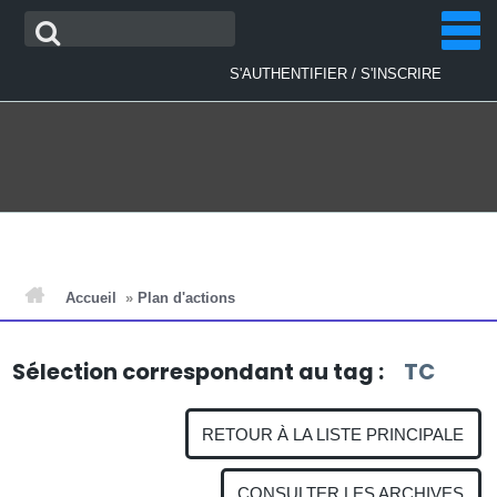
Aller
Recherche
au
contenu
/
S'AUTHENTIFIER
S'INSCRIRE
ACCUEIL
Accueil
»
Plan d'actions
ACTUALITÉS
Sélection correspondant au tag :
TC
PLAN D'ACTIONS
RETOUR À LA LISTE PRINCIPALE
CONSULTER LES ARCHIVES