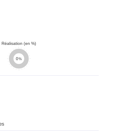
Réalisation (en %)
0
es