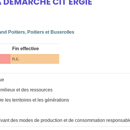
A DÉMARCHE CIT'ERGIE
nd Poitiers, Poitiers et Buxerolles
Fin effective
n.c.
ue
 milieux et des ressources
e les territoires et les générations
vant des modes de production et de consommation responsabl