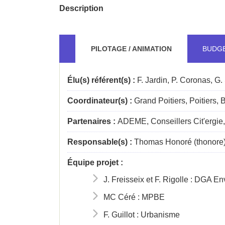
Description
PILOTAGE / ANIMATION
BUDG
Élu(s) référent(s) :
F. Jardin, P. Coronas, G.
Coordinateur(s) :
Grand Poitiers, Poitiers, 
Partenaires :
ADEME, Conseillers Cit'ergie,
Responsable(s) :
Thomas Honoré (thonore
Équipe projet :
J. Freisseix et F. Rigolle : DGA E
MC Céré : MPBE
F. Guillot : Urbanisme