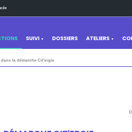
ncée
CTIONS
SUIVI
DOSSIERS
ATELIERS
CO
▼
▼
 dans la démarche Cit'ergie
0