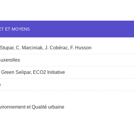
ET ET MOYENS
 Stupar, C. Marciniak, J. Cobérac, F. Husson
Buxerolles
 Green Selipar, ECO2 Initiative
)
nvironnement et Qualité urbaine