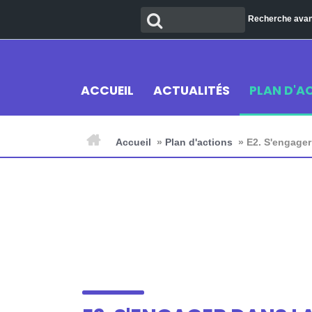
Aller
Recherche
Recherche ava
au
contenu
ACCUEIL
ACTUALITÉS
PLAN D'A
Accueil
»
Plan d'actions
»
E2. S'engager