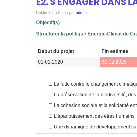
E2. S'ENGAGER DANS L
Publié
il y a 3 ans
par
admin
Objectif(s)
Structurer la politique Energie-Climat de Gra
Début du projet
Fin estimée
01-01-2020
31-12-2025
☐
La lutte contre le changement climatiq
☐
La préservation de la biodiversité, des
☐
La cohésion sociale et la solidarité entr
☐
L’épanouissement des êtres humains
☐
Une dynamique de développement sui