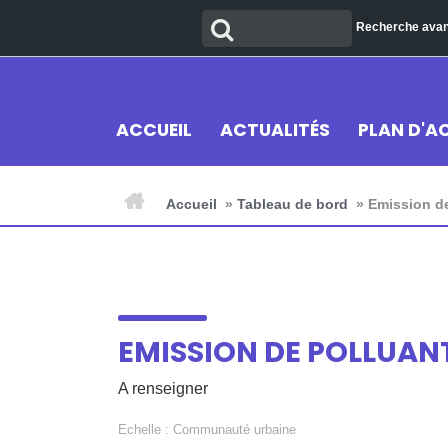
Aller
Recherche
Recherche ava
au
contenu
ACCUEIL
ACTUALITÉS
PLAN D'A
Accueil
»
Tableau de bord
»
Emission de
EMISSION DE POLLUAN
A renseigner
Echelle :
Communauté urbaine