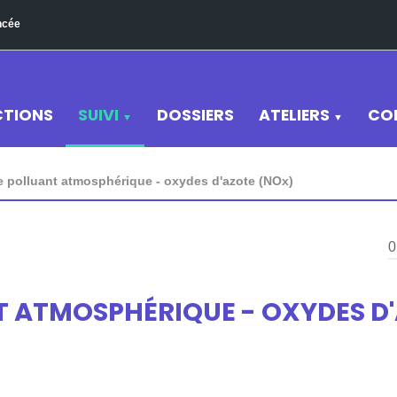
ncée
CTIONS
SUIVI
DOSSIERS
ATELIERS
CO
▼
▼
 polluant atmosphérique - oxydes d'azote (NOx)
0
T ATMOSPHÉRIQUE - OXYDES D