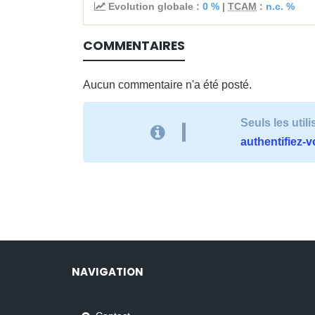
Evolution globale :
0 %
|
TCAM
:
n.c. %
COMMENTAIRES
Aucun commentaire n'a été posté.
Seuls les uti
authentifiez-
NAVIGATION