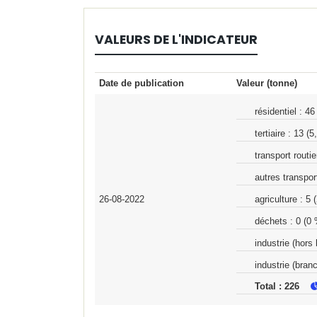
Bilan
VALEURS DE L'INDICATEUR
de
l'indicateur
Date de publication
Valeur (tonne)
résidentiel
:
46
tertiaire
:
13
(5
transport routie
autres transpor
agriculture
:
5
(
26-08-2022
déchets
:
0
(0 
industrie (hors
industrie (bran
Total : 226