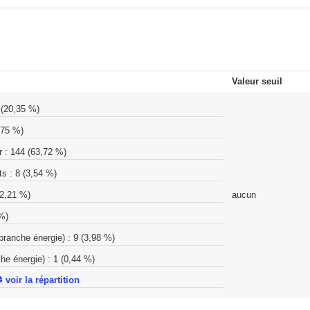
Valeur seuil
(20,35 %)
,75 %)
r
:
144
(63,72 %)
ts
:
8
(3,54 %)
2,21 %)
aucun
%)
 branche énergie)
:
9
(3,98 %)
che énergie)
:
1
(0,44 %)
voir la répartition