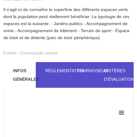
SUIVI
▼
Il s'agit ici de connaître la superficie des différents espaces verts
dont la population peut réellement bénéficier. La typologie de ces
espaces est la suivante: - Jardins publics - Accompagnement de
DOSSIERS
voirie - Accompagnement de bâtiment - Terrain de sport - Espace
de loisir et de détente (parc de loisir périphérique)
ATELIERS
▼
Echelle :
Communauté urbaine
INFOS
RÉGLEMENTATION
FOURNISSEUR
CRITÈRES
CONTRIBUEZ
GÉNÉRALES
D'ÉVALUATION
ANNUAIRE
Bilan
REPRÉSENTATION
de
GRAPHIQUE
CONTACT
DE
l'indicateur
L'INDICATEUR