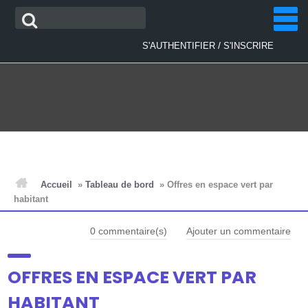
Aller
Recherche
au
contenu
/
S'AUTHENTIFIER
S'INSCRIRE
ACCUEIL
Accueil
»
Tableau de bord
»
Offres en espace vert par
habitant
ACTUALITÉS
0
commentaire(s)
Ajouter un commentaire
PLAN D'ACTIONS
OFFRES EN ESPACE VERT PAR
HABITANT