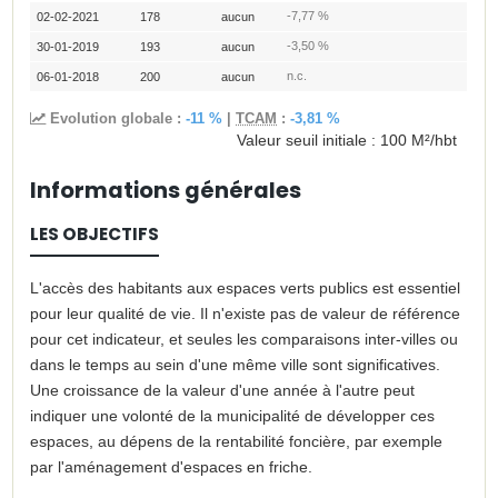
-7,77 %
02-02-2021
178
aucun
-3,50 %
30-01-2019
193
aucun
n.c.
06-01-2018
200
aucun
Evolution globale :
-11 %
|
TCAM
:
-3,81 %
Valeur seuil initiale :
100 M²/hbt
Informations générales
LES OBJECTIFS
L'accès des habitants aux espaces verts publics est essentiel
pour leur qualité de vie. Il n'existe pas de valeur de référence
pour cet indicateur, et seules les comparaisons inter-villes ou
dans le temps au sein d'une même ville sont significatives.
Une croissance de la valeur d'une année à l'autre peut
indiquer une volonté de la municipalité de développer ces
espaces, au dépens de la rentabilité foncière, par exemple
par l'aménagement d'espaces en friche.