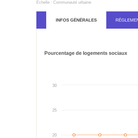
Echelle :
Communauté urbaine
INFOS GÉNÉRALES
RÉGLEME
Bilan
Pourcentage de logements sociaux
REPRÉSENTATION
de
GRAPHIQUE
DE
l'indicateur
L'INDICATEUR
30
25
20