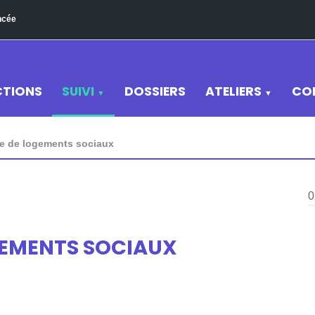
ncée
CTIONS
SUIVI
DOSSIERS
ATELIERS
CO
▼
▼
e de logements sociaux
0
EMENTS SOCIAUX