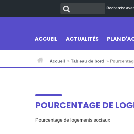
Aller
Recherche
Recherche ava
au
contenu
ACCUEIL
ACTUALITÉS
PLAN D'A
Accueil
»
Tableau de bord
»
Pourcentag
POURCENTAGE DE LOG
Pourcentage de logements sociaux