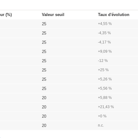
eur (%)
Valeur seuil
Taux d'évolution
25
+4,55 %
25
-4,35 %
25
-4,17 %
25
+9,09 %
25
-12 %
25
+25 %
25
+5,26 %
25
+5,56 %
20
+5,88 %
20
+21,43 %
20
+0 %
20
n.c.