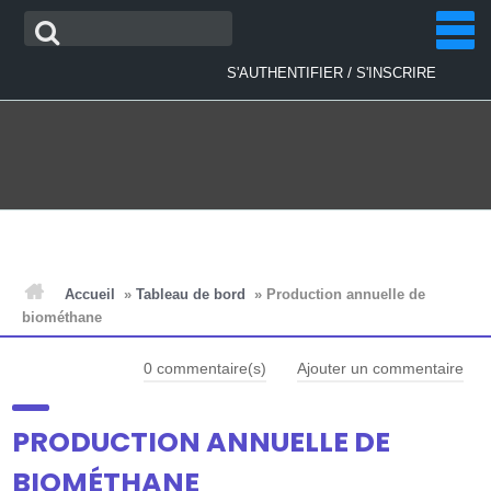
Aller
Recherche
au
contenu
/
S'AUTHENTIFIER
S'INSCRIRE
ACCUEIL
Accueil
»
Tableau de bord
»
Production annuelle de
biométhane
ACTUALITÉS
0
commentaire(s)
Ajouter un commentaire
PLAN D'ACTIONS
PRODUCTION ANNUELLE DE
BIOMÉTHANE