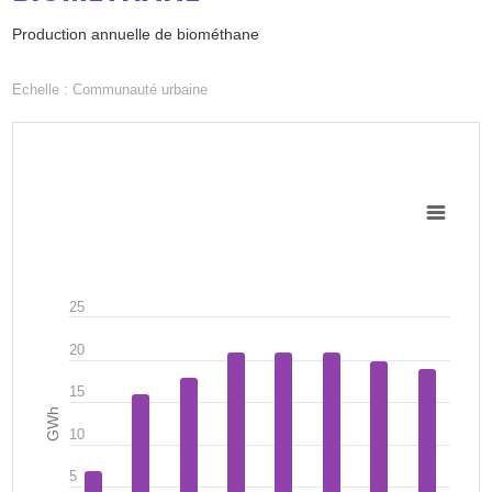
SUIVI
▼
Production annuelle de biométhane
Echelle :
Communauté urbaine
DOSSIERS
ATELIERS
▼
Bilan
REPRÉSENTATION
de
GRAPHIQUE
DE
l'indicateur
CONTRIBUEZ
L'INDICATEUR
25
ANNUAIRE
20
15
GWh
CONTACT
10
5