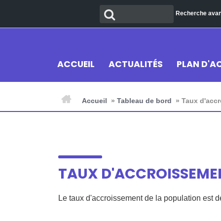
Aller
Recherche
Recherche ava
au
contenu
ACCUEIL
ACTUALITÉS
PLAN D'A
Accueil
»
Tableau de bord
»
Taux d'accr
TAUX D'ACCROISSEMEN
Le taux d'accroissement de la population est d