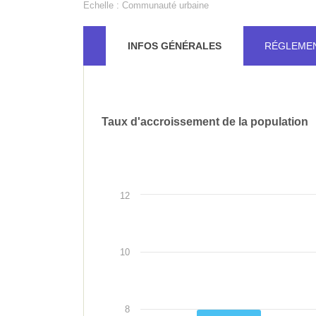
Echelle :
Communauté urbaine
INFOS GÉNÉRALES
RÉGLEME
Bilan
Taux d'accroissement de la population
REPRÉSENTATION
de
GRAPHIQUE
DE
l'indicateur
L'INDICATEUR
12
10
8