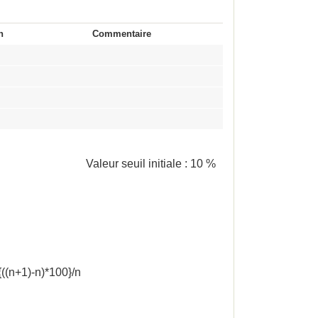
n
Commentaire
Valeur seuil initiale :
10 %
{((n+1)-n)*100}/n