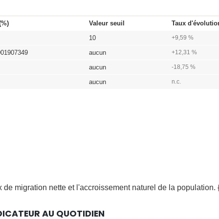
(%)
Valeur seuil
Taux d'évolutio
10
+9,59 %
001907349
aucun
+12,31 %
aucun
-18,75 %
aucun
n.c.
x de migration nette et l'accroissement naturel de la population. 
DICATEUR AU QUOTIDIEN