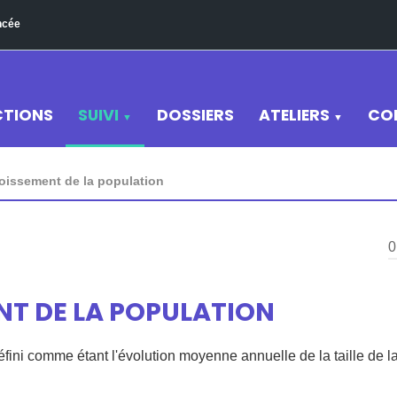
ncée
CTIONS
SUIVI
DOSSIERS
ATELIERS
CO
▼
▼
oissement de la population
0
T DE LA POPULATION
éfini comme étant l'évolution moyenne annuelle de la taille de 