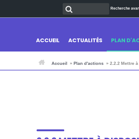
Aller
Recherche
Recherche ava
au
contenu
ACCUEIL
ACTUALITÉS
PLAN D'A
Accueil
»
Plan d'actions
»
2.2.2 Mettre 