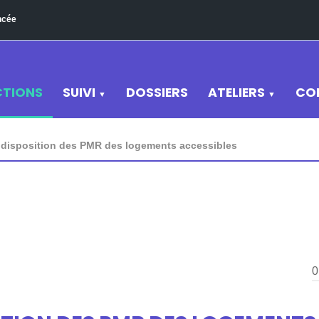
ncée
CTIONS
SUIVI
DOSSIERS
ATELIERS
CO
▼
▼
à disposition des PMR des logements accessibles
0