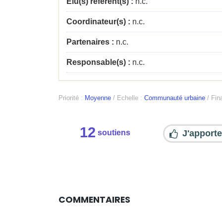
Élu(s) référent(s) :
n.c.
Coordinateur(s) :
n.c.
Partenaires :
n.c.
Responsable(s) :
n.c.
Priorité :
Moyenne
/
Echelle :
Communauté urbaine
/
Fina
12
J'apporte
soutiens
COMMENTAIRES