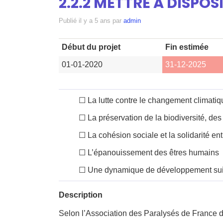
2.2.2 METTRE À DISPO
Publié
il y a 5 ans
par
admin
Début du projet
Fin estimée
01-01-2020
31-12-2025
☐
La lutte contre le changement climatiq
☐
La préservation de la biodiversité, des
☐
La cohésion sociale et la solidarité entr
☐
L’épanouissement des êtres humains
☐
Une dynamique de développement sui
Description
Selon l’Association des Paralysés de France d